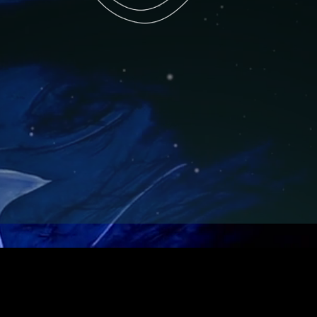
L'Empreinte de la Chouette
Boutique d'art
, Arbres & animaux à
empreintes, Illustration...
Welcome